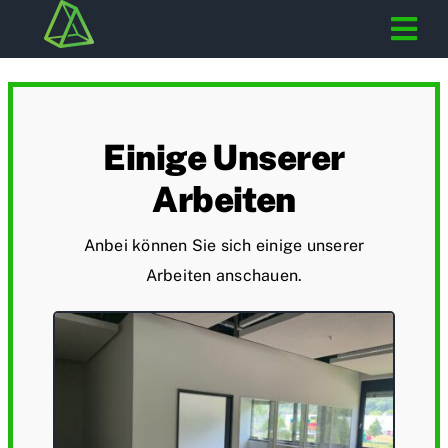
Skip
Tog
to
content
Nav
Startseite
Einige Unserer
Trockenbau
Arbeiten
Brandschutz-Systeme
Anbei können Sie sich einige unserer
Galerie
Arbeiten anschauen.
Kontakt