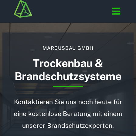
Skip
to
Togg
content
Navig
Startseite
MARCUSBAU GMBH
Trockenbau
Trockenbau &
Brandschutz-Systeme
Brandschutzsysteme
Galerie
Kontakt
Kontaktieren Sie uns noch heute für
eine kostenlose Beratung mit einem
unserer Brandschutzexperten.